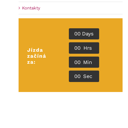
Kontakty
0
0
Days
0
0
Hrs
Jízda
začíná
za:
0
0
Min
0
0
Sec