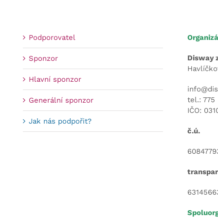
Podporovatel
Organizá
Disway z
Sponzor
Havlíčko
Hlavní sponzor
info@dis
tel.: 77
Generální sponzor
IČO: 031
Jak nás podpořit?
č.ú.
6084779
transpar
6314566
Spoluorg