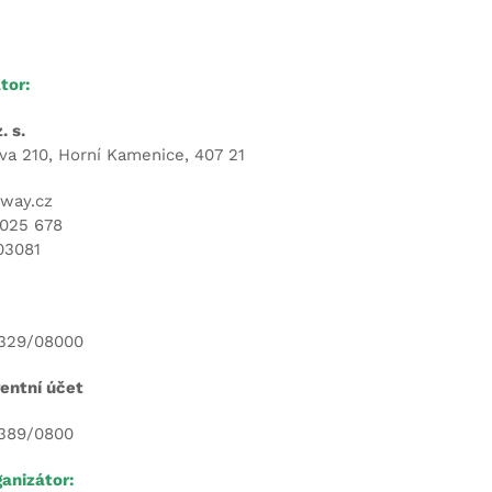
tor:
. s.
va 210, Horní Kamenice, 407 21
way.cz
5 025 678
03081
329/08000
entní účet
389/0800
anizátor: