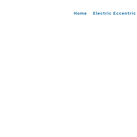
Home
Electric Eccentric
ík,
ez!