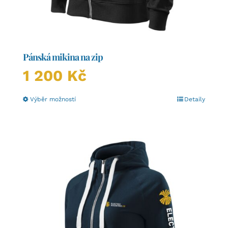
Pánská mikina na zip
1 200
Kč
Tento
Výběr možností
Detaily
produkt
má
více
variant.
Možnosti
lze
vybrat
na
stránce
produktu