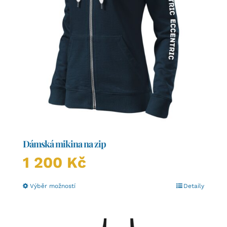
Dámská mikina na zip
1 200
Kč
Tento
Výběr možností
Detaily
produkt
má
více