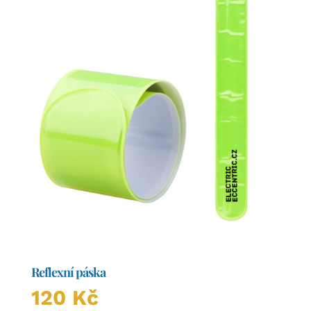
vybrat
na
stránce
produktu
Reflexní páska
120
Kč