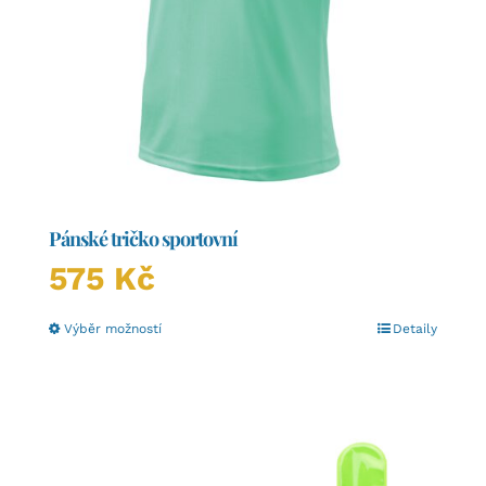
Pánské tričko sportovní
575
Kč
Tento
Výběr možností
Detaily
produkt
má
více
variant.
Možnosti
lze