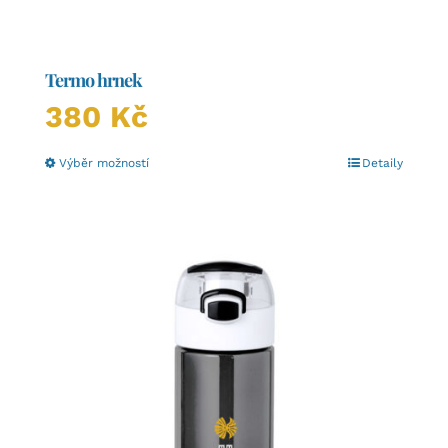
Termo hrnek
380
Kč
Tento
Výběr možností
Detaily
produkt
má
více
variant.
Možnosti
lze
vybrat
na
stránce
produktu