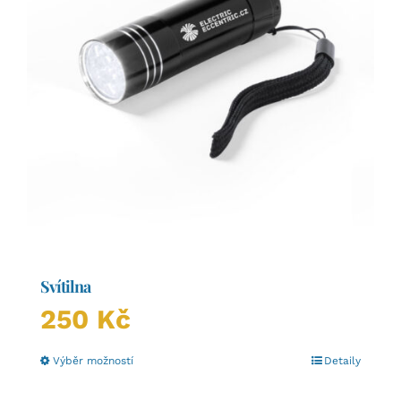
Svítilna
250
Kč
Tento
Výběr možností
Detaily
produkt