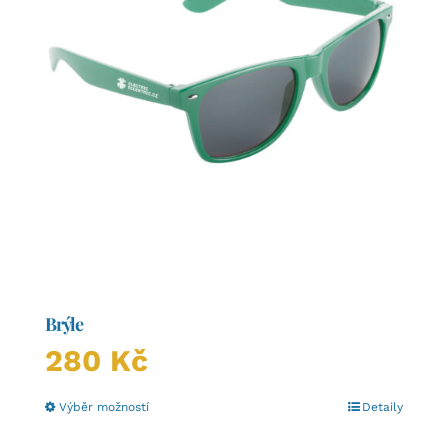
Brýle
280
Kč
Tento
Výběr možností
Detaily
produkt