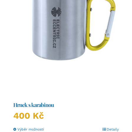
Hrnek s karabinou
400
Kč
Tento
Výběr možností
Detaily