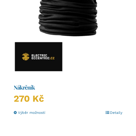
Nákrčník
270
Kč
Tento
Výběr možností
Detaily
produkt
má
více