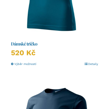
Dámské tričko
520
Kč
Tento
Výběr možností
Detaily
produkt
má
více
variant.
Možnosti
lze
vybrat
na