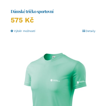
Dámské tričko sportovní
575
Kč
Tento
Výběr možností
Detaily
produkt
má
více
variant.
Možnosti
lze
vybrat
na
stránce
produktu