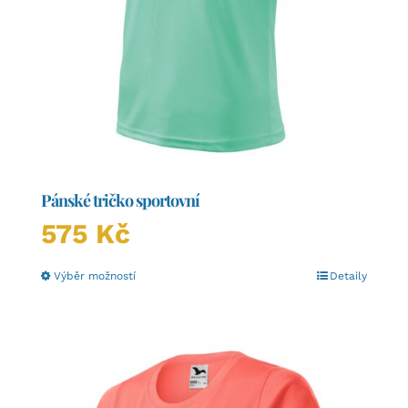
Pánské tričko sportovní
575
Kč
Tento
Výběr možností
Detaily
produkt
má
více
variant.
Možnosti
lze