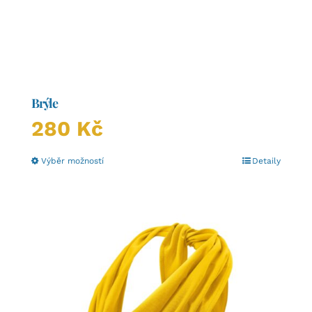
Brýle
280
Kč
Tento
Výběr možností
Detaily
produkt
má
více
variant.
Možnosti
lze
vybrat
na
stránce