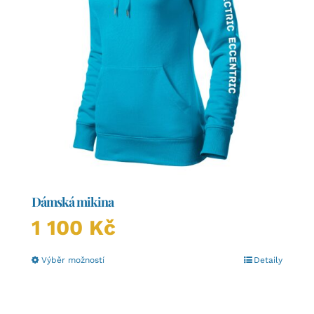
Dámská mikina
1 100
Kč
Tento
Výběr možností
Detaily
produkt
má
více