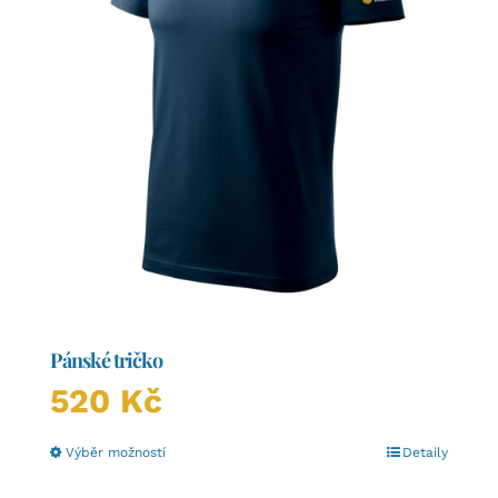
Pánské tričko
520
Kč
Tento
Výběr možností
Detaily
produkt