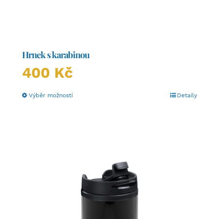
Hrnek s karabinou
400
Kč
Tento
Výběr možností
Detaily
produkt
má
více
variant.
Možnosti
lze
vybrat
na
stránce
produktu