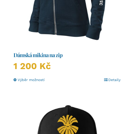
Dámská mikina na zip
1 200
Kč
Tento
Výběr možností
Detaily
produkt
má
více
variant.
Možnosti
lze
vybrat
na