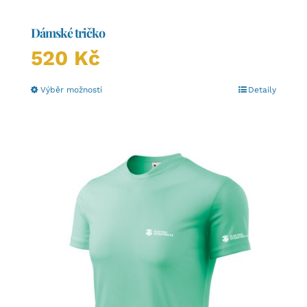
Dámské tričko
520
Kč
Tento
Výběr možností
Detaily
produkt
má
více
variant.
Možnosti
lze
vybrat
na
stránce
produktu