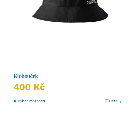
Klobouček
400
Kč
Tento
Výběr možností
Detaily
produkt
má
více
variant.
Možnosti