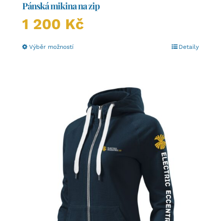
Pánská mikina na zip
1 200
Kč
Tento
Výběr možností
Detaily
produkt
má
více
variant.
Možnosti
lze
vybrat
na
stránce
produktu