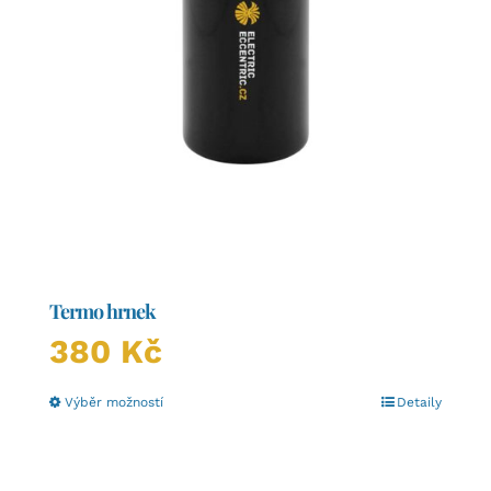
Termo hrnek
380
Kč
Tento
Výběr možností
Detaily
produkt
má
více