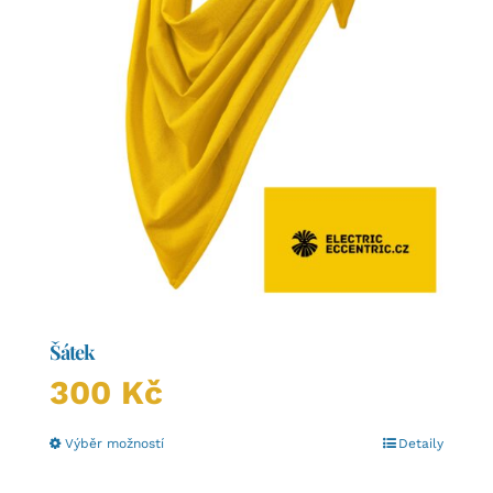
produktu
Šátek
300
Kč
Tento
Výběr možností
Detaily
produkt
má