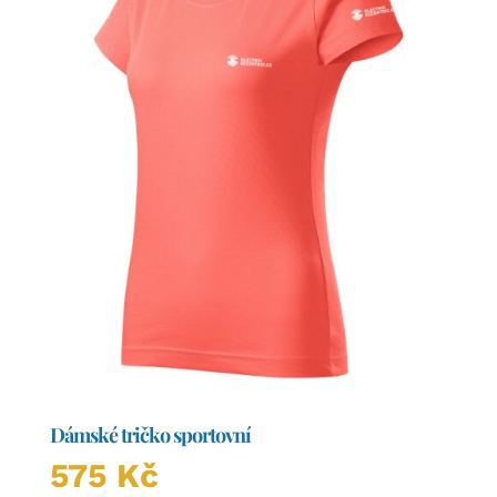
vybrat
na
stránce
produktu
Dámské tričko sportovní
575
Kč