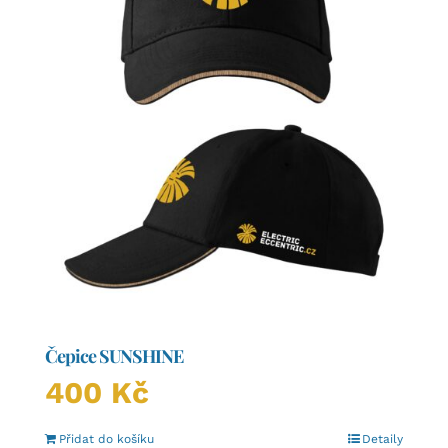
stránce
produktu
Čepice SUNSHINE
400
Kč
Přidat do košíku
Detaily