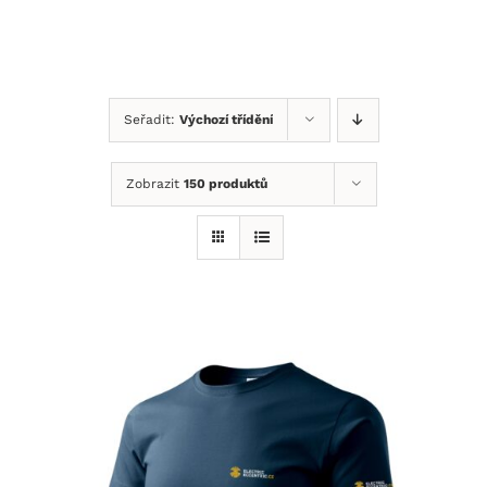
Přeskočit
na
obsah
Seřadit:
Výchozí třídění
Zobrazit
150 produktů